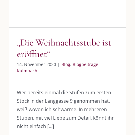
Am einfachsten bin ich per Mail und über WhatsApp zu erreichen.
Whatsapp:
0151-21182972
post@die-kulmbloggera.de
„Die Weihnachtsstube ist
UNSERE HEIMAT KULMBACH
eröffnet“
„Unser Kulmbach e. V.“
– Der Händlerzusammenschluss der Stadt
14. November 2020
|
Blog
,
Blogbeiträge
„Stadt Kulmbach“
– Offizielles Portal unserer Heimat
Kulmbach
„Landratsamt Kulmbach“
– Wissenswertes in allen Belangen
„
Lebenslust Akademie Kulmbach
“ – Mutmachergeschichten von
Wer bereits einmal die Stufen zum ersten
Mutbotschaftern
Stock in der Langgasse 9 genommen hat,
weiß wovon ich schwärme. In mehreren
Stuben, mit viel Liebe zum Detail, könnt ihr
nicht einfach [...]