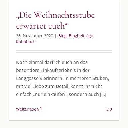
„Die Weihnachtsstube
erwartet euch“
28. November 2020
|
Blog
,
Blogbeiträge
Kulmbach
Noch einmal darf ich euch an das
besondere Einkaufserlebnis in der
DIE KULMBLOGGERA
Langgasse 9 erinnern. In mehreren Stuben,
mit viel Liebe zum Detail, könnt ihr nicht
Kulmbloggera
einfach „nur einkaufen“, sondern auch [...]
Podcast
Weiterlesen
0
Kooperationen
vkfk