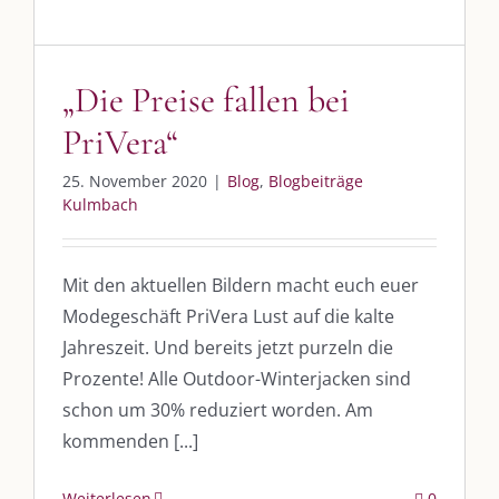
Whatsapp:
0151-21182972
post@die-kulmbloggera.de
„Die Preise fallen bei
PriVera“
UNSERE HEIMAT KULMBACH
25. November 2020
|
Blog
,
Blogbeiträge
„Unser Kulmbach e. V.“
– Der Händlerzusammenschluss der Stadt
Kulmbach
„Stadt Kulmbach“
– Offizielles Portal unserer Heimat
„Landratsamt Kulmbach“
– Wissenswertes in allen Belangen
Mit den aktuellen Bildern macht euch euer
Modegeschäft PriVera Lust auf die kalte
„
Lebenslust Akademie Kulmbach
“ – Mutmachergeschichten von
Mutbotschaftern
Jahreszeit. Und bereits jetzt purzeln die
Prozente! Alle Outdoor-Winterjacken sind
schon um 30% reduziert worden. Am
kommenden [...]
Weiterlesen
0