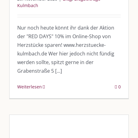
Kulmbach
Nur noch heute könnt ihr dank der Aktion
DIE KULMBLOGGERA
der "RED DAYS" 10% im Online-Shop von
Kulmbloggera
Herzstücke sparen! www.herzstuecke-
kulmbach.de Wer hier jedoch nicht fündig
Podcast
werden sollte, spitzt gerne in der
Grabenstraße 5 [...]
Kooperationen
vkfk
Weiterlesen
0
Leistungen – Buchungen
AKTUELLES