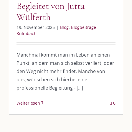
Begleitet von Jutta
UNSERE HEIMAT KULMBACH
Wülferth
„Unser Kulmbach e. V.“
– Der Händlerzusammenschluss der Stadt
19. November 2025
|
Blog
,
Blogbeiträge
„Stadt Kulmbach“
– Offizielles Portal unserer Heimat
Kulmbach
„Landratsamt Kulmbach“
– Wissenswertes in allen Belangen
Manchmal kommt man im Leben an einen
„
Lebenslust Akademie Kulmbach
“ – Mutmachergeschichten von
Mutbotschaftern
Punkt, an dem man sich selbst verliert, oder
den Weg nicht mehr findet. Manche von
uns, wünschen sich hierbei eine
professionelle Begleitung - [...]
Weiterlesen
0
©
2026 | Alle Rechte vorbehalten. |
Impressum
|
Datenschutz
|
Kontakt
Facebook
Instagram
Twitter
Pinterest
YouTube
Tiktok