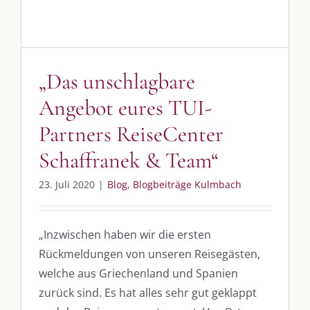
SO FINDEN WIR ZUSAMMEN!
Am einfachsten bin ich per Mail und über WhatsApp zu erreichen.
Whatsapp:
0151-21182972
„Das unschlagbare
post@die-kulmbloggera.de
Angebot eures TUI-
Partners ReiseCenter
UNSERE HEIMAT KULMBACH
Schaffranek & Team“
„Unser Kulmbach e. V.“
– Der Händlerzusammenschluss der Stadt
23. Juli 2020
|
Blog
,
Blogbeiträge Kulmbach
„Stadt Kulmbach“
– Offizielles Portal unserer Heimat
„Landratsamt Kulmbach“
– Wissenswertes in allen Belangen
„Inzwischen haben wir die ersten
Rückmeldungen von unseren Reisegästen,
„
Lebenslust Akademie Kulmbach
“ – Mutmachergeschichten von
Mutbotschaftern
welche aus Griechenland und Spanien
zurück sind. Es hat alles sehr gut geklappt