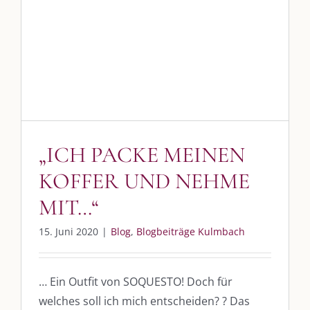
SO FINDEN WIR ZUSAMMEN!
Am einfachsten bin ich per Mail und über WhatsApp zu erreichen.
Whatsapp:
0151-21182972
post@die-kulmbloggera.de
„ICH PACKE MEINEN
UNSERE HEIMAT KULMBACH
KOFFER UND NEHME
MIT…“
„Unser Kulmbach e. V.“
– Der Händlerzusammenschluss der Stadt
„Stadt Kulmbach“
– Offizielles Portal unserer Heimat
15. Juni 2020
|
Blog
,
Blogbeiträge Kulmbach
„Landratsamt Kulmbach“
– Wissenswertes in allen Belangen
„
Lebenslust Akademie Kulmbach
“ – Mutmachergeschichten von
… Ein Outfit von SOQUESTO! Doch für
Mutbotschaftern
welches soll ich mich entscheiden? ? Das