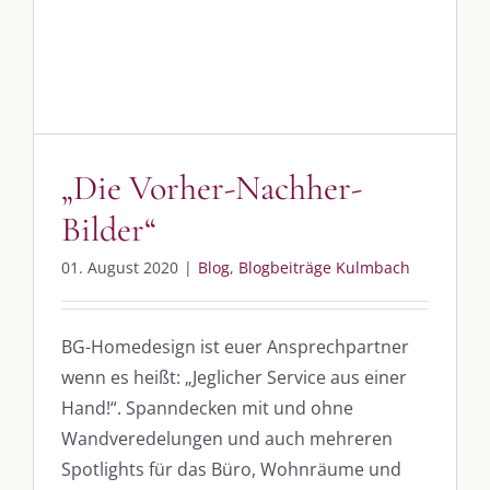
„Die Vorher-Nachher-Bilder“
Am einfachsten bin ich per Mail und über WhatsApp zu erreichen.
Blog
Blogbeiträge Kulmbach
Whatsapp:
0151-21182972
post@die-kulmbloggera.de
„Die Vorher-Nachher-
UNSERE HEIMAT KULMBACH
Bilder“
„Unser Kulmbach e. V.“
– Der Händlerzusammenschluss der Stadt
01. August 2020
|
Blog
,
Blogbeiträge Kulmbach
„Stadt Kulmbach“
– Offizielles Portal unserer Heimat
„Landratsamt Kulmbach“
– Wissenswertes in allen Belangen
BG-Homedesign ist euer Ansprechpartner
„
Lebenslust Akademie Kulmbach
“ – Mutmachergeschichten von
wenn es heißt: „Jeglicher Service aus einer
Mutbotschaftern
Hand!“. Spanndecken mit und ohne
Wandveredelungen und auch mehreren
Spotlights für das Büro, Wohnräume und