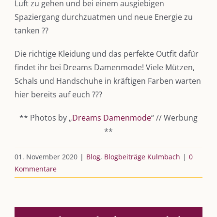
Luft zu gehen und bei einem ausgiebigen
Kulmbloggera
Spaziergang durchzuatmen und neue Energie zu
tanken ??
Podcast
Kooperationen
Die richtige Kleidung und das perfekte Outfit dafür
findet ihr bei Dreams Damenmode! Viele Mützen,
vkfk
Schals und Handschuhe in kräftigen Farben warten
hier bereits auf euch ???
Leistungen – Buchungen
** Photos by „
Dreams Damenmode
“ // Werbung
**
AKTUELLES
01. November 2020
|
Blog
,
Blogbeiträge Kulmbach
|
0
Immer die passende Geschenkidee – für jeden Anlass
Kommentare
AUS DEM BLOG