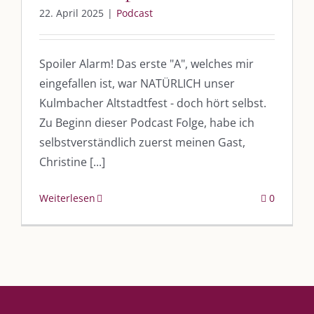
22. April 2025
|
Podcast
„Unser Kulmbach e. V.“
– Der Händlerzusammenschluss der Stadt
„Stadt Kulmbach“
– Offizielles Portal unserer Heimat
Spoiler Alarm! Das erste "A", welches mir
eingefallen ist, war NATÜRLICH unser
„Landratsamt Kulmbach“
– Wissenswertes in allen Belangen
Kulmbacher Altstadtfest - doch hört selbst.
„
Lebenslust Akademie Kulmbach
“ – Mutmachergeschichten von
Zu Beginn dieser Podcast Folge, habe ich
Mutbotschaftern
selbstverständlich zuerst meinen Gast,
Christine [...]
Weiterlesen
0
©
2026 | Alle Rechte vorbehalten. |
Impressum
|
Datenschutz
|
Kontakt
Facebook
Instagram
Twitter
Pinterest
YouTube
Tiktok