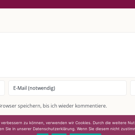
S
SO FINDEN WIR ZUSAMMEN!
passende Geschenkidee – für jeden
Am einfachsten bin ich per Mail un
WhatsApp zu erreichen.
Whatsapp:
0151-21182972
 BLOG
post@die-kulmbloggera.de
it – Jana Florence
it – Nicole Putschky-Kaiser
it – Daniel Manzer, alias Mr. Hops
rowser speichern, bis ich wieder kommentiere.
nd verbessern zu können, verwenden wir Cookies. Durch die weitere N
en Sie in unserer Datenschutzerklärung. Wenn Sie diesem nicht zustim
|
Kontakt