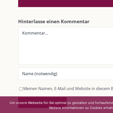
DIE KULMBLOGGERA
AKTUELLE
Hinterlasse einen Kommentar
Kulmbloggera
Immer die 
Kommentar
Anlass
Podcast
Kooperationen
AUS DEM
vkfk
Im Dialog m
Im Dialog m
Leistungen – Buchungen
Im Dialog m
Meinen Namen, E-Mail und Website in diesem B
Um unsere Webseite für Sie optimal zu gestalten und fortlaufe
Weitere Informationen zu Cookies erhalt
©
2026 | Alle Rechte vorbehalten. |
Impressum
|
Datenschutz