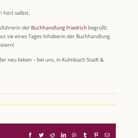
 hört selbst.
tsführerin der
Buchhandlung Friedrich
begrüßt.
ass sie eines Tages Inhaberin der Buchhandlung
stern!
r neu lieben – bei uns, in Kulmbach Stadt &
Facebook
Twitter
Reddit
LinkedIn
WhatsApp
Tumblr
Pinterest
E-