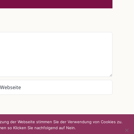
Mail
UNSERE HEIMAT KULMBACH
d über
„Unser Kulmbach e. V.“
– Der
Händlerzusammenschluss der Stadt
„Stadt Kulmbach“
– Offizielles Portal unserer
Heimat
„Landratsamt Kulmbach“
– Wissenswertes in
allen Belangen
„
Lebenslust Akademie Kulmbach
“ –
Mutmachergeschichten von Mutbotschaftern
utzung der Webseite stimmen Sie der Verwendung von Cookies zu.
men so Klicken Sie nachfolgend auf Nein.