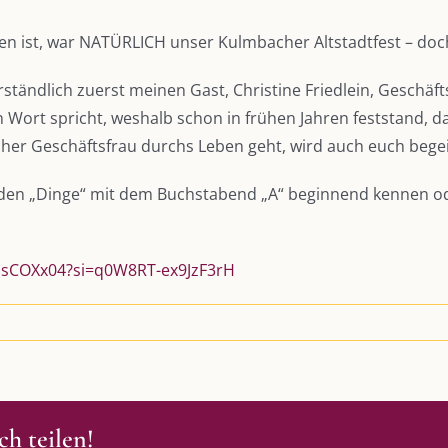
llen ist, war NATÜRLICH unser Kulmbacher Altstadtfest – doch
rständlich zuerst meinen Gast, Christine Friedlein, Geschäf
 Wort spricht, weshalb schon in frühen Jahren feststand, d
er Geschäftsfrau durchs Leben geht, wird auch euch begei
nden „Dinge“ mit dem Buchstabend „A“ beginnend kennen ode
_PsCOXx04?si=q0W8RT-ex9JzF3rH
h teilen!