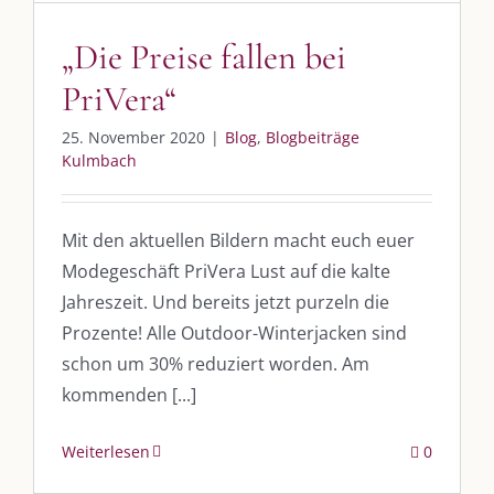
post@die-kulmbloggera.de
„Die Preise fallen bei
PriVera“
UNSERE HEIMAT KULMBACH
25. November 2020
|
Blog
,
Blogbeiträge
„Unser Kulmbach e. V.“
– Der Händlerzusammenschluss der Stadt
Kulmbach
„Stadt Kulmbach“
– Offizielles Portal unserer Heimat
„Landratsamt Kulmbach“
– Wissenswertes in allen Belangen
Mit den aktuellen Bildern macht euch euer
Modegeschäft PriVera Lust auf die kalte
„
Lebenslust Akademie Kulmbach
“ – Mutmachergeschichten von
Mutbotschaftern
Jahreszeit. Und bereits jetzt purzeln die
Prozente! Alle Outdoor-Winterjacken sind
schon um 30% reduziert worden. Am
kommenden [...]
Weiterlesen
0
©
2026 | Alle Rechte vorbehalten. |
Impressum
|
Datenschutz
|
Kontakt