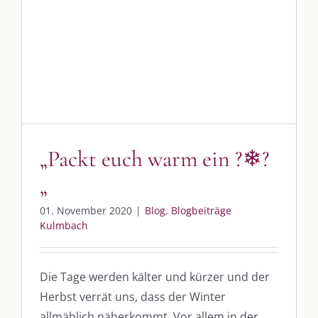
„Packt euch warm ein ?❄?
DIE KULMBLOGGERA
„
Kulmbloggera
01. November 2020
|
Blog
,
Blogbeiträge
Kulmbach
Podcast
Kooperationen
Die Tage werden kälter und kürzer und der
Herbst verrät uns, dass der Winter
vkfk
allmählich näherkommt. Vor allem in der