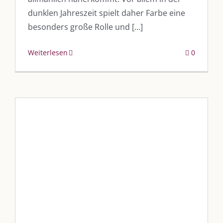
Leistungen – Buchungen
dunklen Jahreszeit spielt daher Farbe eine
besonders große Rolle und [...]
AKTUELLES
Weiterlesen
0
Immer die passende Geschenkidee – für jeden Anlass
AUS DEM BLOG
Im Dialog mit – Jana Florence
Im Dialog mit – Nicole Putschky-Kaiser
Im Dialog mit – Daniel Manzer, alias Mr. Hops
„Zeigt her eure Beine“
SO FINDEN WIR ZUSAMMEN!
Blog
Blogbeiträge Kulmbach
Am einfachsten bin ich per Mail und über WhatsApp zu erreichen.