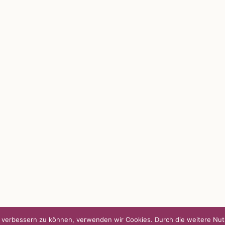
S
SO FINDEN WIR ZUSAMMEN!
passende Geschenkidee – für jeden
Am einfachsten bin ich per Mail un
WhatsApp zu erreichen.
Whatsapp:
0151-21182972
 BLOG
post@die-kulmbloggera.de
it – Jana Florence
it – Nicole Putschky-Kaiser
it – Daniel Manzer, alias Mr. Hops
nd verbessern zu können, verwenden wir Cookies. Durch die weitere N