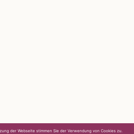
UNSERE HEIMAT KULMBACH
d über
„Unser Kulmbach e. V.“
– Der
Händlerzusammenschluss der Stadt
„Stadt Kulmbach“
– Offizielles Portal unserer
Heimat
„Landratsamt Kulmbach“
– Wissenswertes in
allen Belangen
„
Lebenslust Akademie Kulmbach
“ –
Mutmachergeschichten von Mutbotschaftern
utzung der Webseite stimmen Sie der Verwendung von Cookies zu.