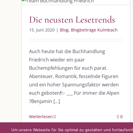
Blog
Blogbeiträge Kulmbach
Die neusten Lesetrends
DIE KULMBLOGGERA
AKTUELLE
15. Juni 2020
|
Blog
,
Blogbeiträge Kulmbach
Kulmbloggera
Immer die 
Anlass
Auch heute hat die Buchhandlung
Podcast
Friedrich wieder ein paar
Buchempfehlungen für euch parat.
Kooperationen
AUS DEM
Abenteuer, Romantik, fesselnde Figuren
vkfk
und ein hoher Spannungsfaktor werden
Im Dialog m
euch geboten❗️✨ ___ Für immer die Alpen
Im Dialog m
Leistungen – Buchungen
Im Dialog m
?Benjamin [...]
Weiterlesen
0
Um unsere Webseite für Sie optimal zu gestalten und fortlaufe