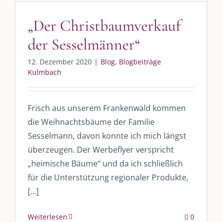
Whatsapp:
0151-21182972
„Der Christbaumverkauf
post@die-kulmbloggera.de
der Sesselmänner“
UNSERE HEIMAT KULMBACH
12. Dezember 2020
|
Blog
,
Blogbeiträge
Kulmbach
„Unser Kulmbach e. V.“
– Der Händlerzusammenschluss der Stadt
„Stadt Kulmbach“
– Offizielles Portal unserer Heimat
Frisch aus unserem Frankenwald kommen
„Landratsamt Kulmbach“
– Wissenswertes in allen Belangen
die Weihnachtsbäume der Familie
Sesselmann, davon konnte ich mich längst
„
Lebenslust Akademie Kulmbach
“ – Mutmachergeschichten von
Mutbotschaftern
überzeugen. Der Werbeflyer verspricht
„heimische Bäume“ und da ich schließlich
für die Unterstützung regionaler Produkte,
[...]
Weiterlesen
0