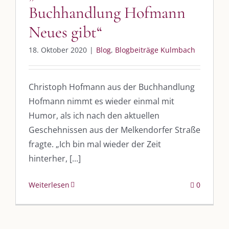
Buchhandlung Hofmann
UNSERE HEIMAT KULMBACH
Neues gibt“
„Unser Kulmbach e. V.“
– Der Händlerzusammenschluss der Stadt
18. Oktober 2020
|
Blog
,
Blogbeiträge Kulmbach
„Stadt Kulmbach“
– Offizielles Portal unserer Heimat
„Landratsamt Kulmbach“
– Wissenswertes in allen Belangen
Christoph Hofmann aus der Buchhandlung
Hofmann nimmt es wieder einmal mit
„
Lebenslust Akademie Kulmbach
“ – Mutmachergeschichten von
Mutbotschaftern
Humor, als ich nach den aktuellen
Geschehnissen aus der Melkendorfer Straße
fragte. „Ich bin mal wieder der Zeit
hinterher, [...]
Weiterlesen
0
©
2026 | Alle Rechte vorbehalten. |
Impressum
|
Datenschutz
|
Kontakt
Facebook
Instagram
Twitter
Pinterest
YouTube
Tiktok