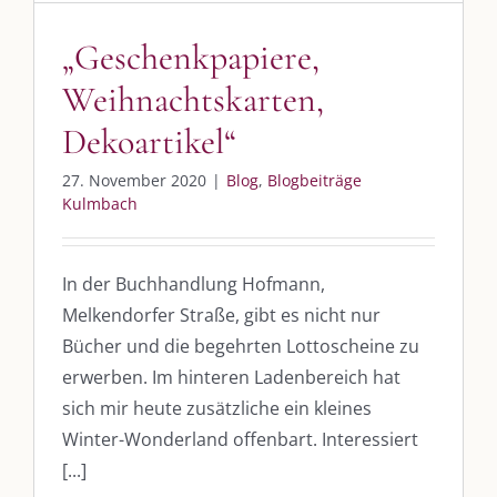
„Geschenkpapiere,
Weihnachtskarten,
Dekoartikel“
DIE KULMBLOGGERA
27. November 2020
|
Blog
,
Blogbeiträge
Kulmbach
Kulmbloggera
Podcast
In der Buchhandlung Hofmann,
Kooperationen
Melkendorfer Straße, gibt es nicht nur
Bücher und die begehrten Lottoscheine zu
vkfk
erwerben. Im hinteren Ladenbereich hat
sich mir heute zusätzliche ein kleines
Leistungen – Buchungen
Winter-Wonderland offenbart. Interessiert
[...]