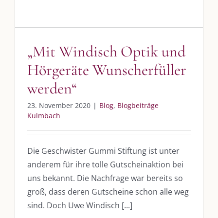
Am einfachsten bin ich per Mail und über WhatsApp zu erreichen.
Whatsapp:
0151-21182972
post@die-kulmbloggera.de
„Mit Windisch Optik und
Hörgeräte Wunscherfüller
UNSERE HEIMAT KULMBACH
werden“
„Unser Kulmbach e. V.“
– Der Händlerzusammenschluss der Stadt
23. November 2020
|
Blog
,
Blogbeiträge
„Stadt Kulmbach“
– Offizielles Portal unserer Heimat
Kulmbach
„Landratsamt Kulmbach“
– Wissenswertes in allen Belangen
„
Lebenslust Akademie Kulmbach
“ – Mutmachergeschichten von
Die Geschwister Gummi Stiftung ist unter
Mutbotschaftern
anderem für ihre tolle Gutscheinaktion bei
uns bekannt. Die Nachfrage war bereits so
groß, dass deren Gutscheine schon alle weg
sind. Doch Uwe Windisch [...]