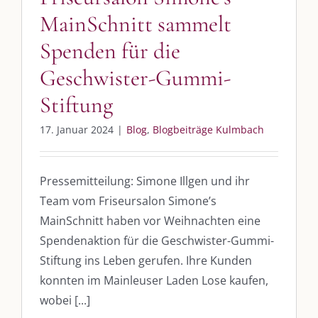
MainSchnitt sammelt
Spenden für die
Geschwister-Gummi-
Stiftung
17. Januar 2024
|
Blog
,
Blogbeiträge Kulmbach
DIE KULMBLOGGERA
Pressemitteilung: Simone Illgen und ihr
Team vom Friseursalon Simone’s
Kulmbloggera
MainSchnitt haben vor Weihnachten eine
Spendenaktion für die Geschwister-Gummi-
Podcast
Stiftung ins Leben gerufen. Ihre Kunden
Kooperationen
konnten im Mainleuser Laden Lose kaufen,
wobei [...]
vkfk