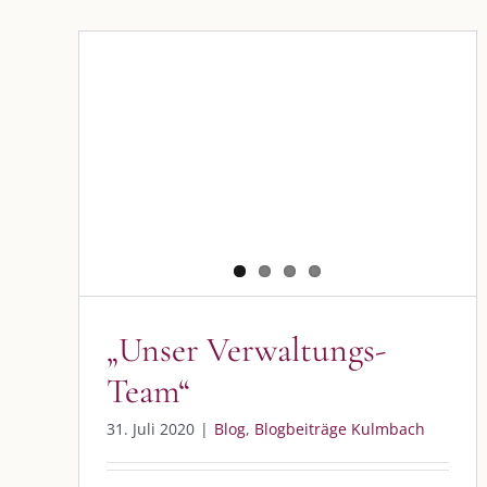
„Unser Verwaltungs-Team“
Blog
Blogbeiträge Kulmbach
„Unser Verwaltungs-
Team“
DIE KULMBLOGGERA
AKTUELLE
31. Juli 2020
|
Blog
,
Blogbeiträge Kulmbach
Kulmbloggera
Immer die 
Anlass