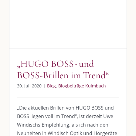
SO FINDEN WIR ZUSAMMEN!
„HUGO BOSS- und BOSS-
Brillen im Trend“
Am einfachsten bin ich per Mail und über WhatsApp zu erreichen.
Whatsapp:
0151-21182972
Blog
Blogbeiträge Kulmbach
post@die-kulmbloggera.de
UNSERE HEIMAT KULMBACH
„HUGO BOSS- und
BOSS-Brillen im Trend“
„Unser Kulmbach e. V.“
– Der Händlerzusammenschluss der Stadt
„Stadt Kulmbach“
– Offizielles Portal unserer Heimat
30. Juli 2020
|
Blog
,
Blogbeiträge Kulmbach
„Landratsamt Kulmbach“
– Wissenswertes in allen Belangen
„
Lebenslust Akademie Kulmbach
“ – Mutmachergeschichten von
„Die aktuellen Brillen von HUGO BOSS und
Mutbotschaftern
BOSS liegen voll im Trend“, ist derzeit Uwe
Windischs Empfehlung, als ich nach den
Neuheiten in Windisch Optik und Hörgeräte