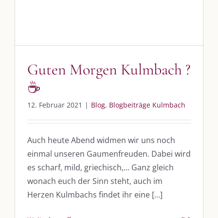
DIE KULMBLOGGERA
Guten Morgen Kulmbach ?
Kulmbloggera
☕️
Podcast
12. Februar 2021
|
Blog
,
Blogbeiträge Kulmbach
Kooperationen
vkfk
Auch heute Abend widmen wir uns noch
einmal unseren Gaumenfreuden. Dabei wird
Leistungen – Buchungen
es scharf, mild, griechisch,... Ganz gleich
wonach euch der Sinn steht, auch im
Herzen Kulmbachs findet ihr eine [...]
AKTUELLES