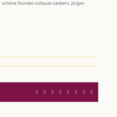
r schöne Stunden zuhause zaubern. Jürgen
Facebook
Twitter
Reddit
LinkedIn
WhatsApp
Tumblr
Pinterest
E-
Mail
UNSERE HEIMAT KULMBACH