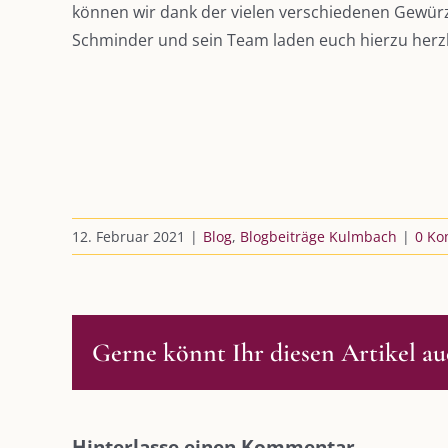
können wir dank der vielen verschiedenen Gewür
Schminder und sein Team laden euch hierzu herzl
12. Februar 2021
|
Blog
,
Blogbeiträge Kulmbach
|
0 Ko
Gerne könnt Ihr diesen Artikel auc
DIE KULMBLOGGERA
AKTUELLE
Hinterlasse einen Kommentar