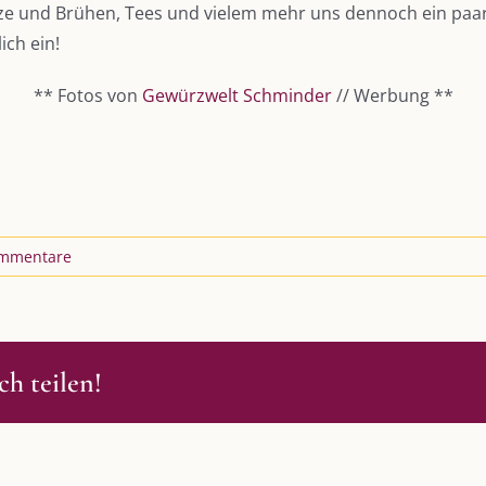
ze und Brühen, Tees und vielem mehr uns dennoch ein paa
ich ein!
** Fotos von
Gewürzwelt Schminder
// Werbung **
mmentare
h teilen!
S
SO FINDEN WIR ZUSAMMEN!