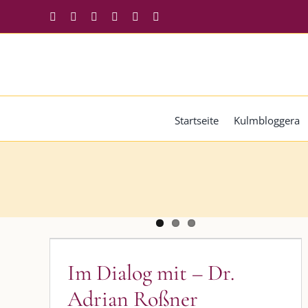
Zum
Facebook
Instagram
Twitter
Pinterest
YouTube
Tiktok
Inhalt
springen
Startseite
Kulmbloggera
Im Dialog mit – Dr. Adrian
Roßner
Im Dialog mit – Dr.
Allgemein
Adrian Roßner