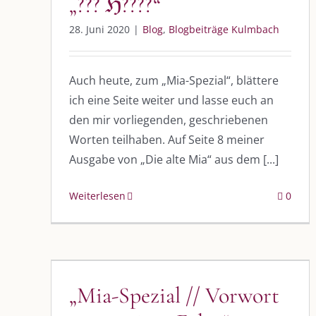
„??? ℌ????“
28. Juni 2020
|
Blog
,
Blogbeiträge Kulmbach
Auch heute, zum „Mia-Spezial“, blättere
ich eine Seite weiter und lasse euch an
den mir vorliegenden, geschriebenen
Worten teilhaben. Auf Seite 8 meiner
Ausgabe von „Die alte Mia“ aus dem [...]
Weiterlesen
0
„Mia-Spezial // Vorwort zur
zweiten Folge“
DIE KULMBLOGGERA
AKTUELLE
„Mia-Spezial // Vorwort
Blog
Blogbeiträge Kulmbach