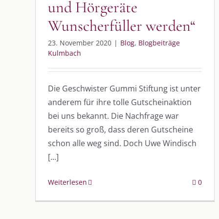
und Hörgeräte
Wunscherfüller werden“
23. November 2020
|
Blog
,
Blogbeiträge
Kulmbach
DIE KULMBLOGGERA
AKTUELLE
Die Geschwister Gummi Stiftung ist unter
Kulmbloggera
Immer die 
anderem für ihre tolle Gutscheinaktion
Anlass
bei uns bekannt. Die Nachfrage war
Podcast
bereits so groß, dass deren Gutscheine
schon alle weg sind. Doch Uwe Windisch
Kooperationen
AUS DEM
[...]
vkfk
Im Dialog m
Weiterlesen
Im Dialog m
0
Leistungen – Buchungen
Im Dialog m