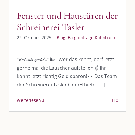
UNSERE HEIMAT KULMBACH
Fenster und Haustüren der
„Unser Kulmbach e. V.“
– Der Händlerzusammenschluss der Stadt
Schreinerei Tasler
„Stadt Kulmbach“
– Offizielles Portal unserer Heimat
22. Oktober 2025
|
Blog
,
Blogbeiträge Kulmbach
„Landratsamt Kulmbach“
– Wissenswertes in allen Belangen
„
Lebenslust Akademie Kulmbach
“ – Mutmachergeschichten von
Mutbotschaftern
"𝐵𝑒𝒾 𝓂𝒾𝓇 𝓏𝒾𝑒𝒽𝓉´𝓈" 🌬 Wer das kennt, darf jetzt
gerne mal die Lauscher aufstellen ☝️ Ihr
könnt jetzt richtig Geld sparen! 👀 Das Team
der Schreinerei Tasler GmbH bietet [...]
Weiterlesen
0
©
2026 | Alle Rechte vorbehalten. |
Impressum
|
Datenschutz
|
Kontakt
Facebook
Instagram
Twitter
Pinterest
YouTube
Tiktok