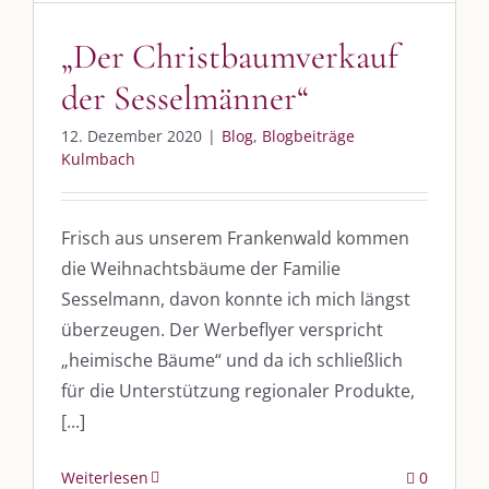
Whatsapp:
0151-21182972
„Der Christbaumverkauf
post@die-kulmbloggera.de
der Sesselmänner“
UNSERE HEIMAT KULMBACH
12. Dezember 2020
|
Blog
,
Blogbeiträge
Kulmbach
„Unser Kulmbach e. V.“
– Der Händlerzusammenschluss der Stadt
„Stadt Kulmbach“
– Offizielles Portal unserer Heimat
Frisch aus unserem Frankenwald kommen
„Landratsamt Kulmbach“
– Wissenswertes in allen Belangen
die Weihnachtsbäume der Familie
Sesselmann, davon konnte ich mich längst
„
Lebenslust Akademie Kulmbach
“ – Mutmachergeschichten von
Mutbotschaftern
überzeugen. Der Werbeflyer verspricht
„heimische Bäume“ und da ich schließlich
für die Unterstützung regionaler Produkte,
[...]
Weiterlesen
0