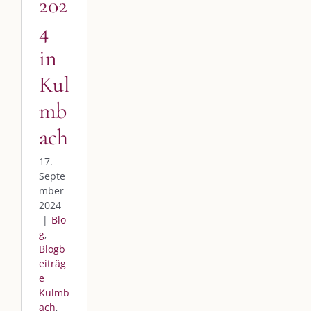
202
4
in
Kul
mb
ach
17.
Septe
mber
2024
|
Blo
g
,
Blogb
eiträg
e
Kulmb
ach
,