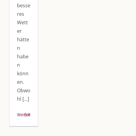
besse
res
Wett
er
hätte
n
habe
n
könn
en.
Obwo
hl [...]
Weiterlesen
0