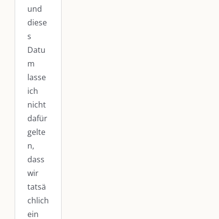
und
diese
s
Datu
m
lasse
ich
nicht
dafür
gelte
n,
dass
wir
tatsä
chlich
ein