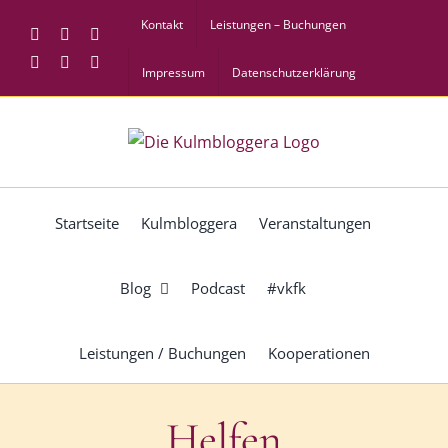
Zum
Kontakt
Leistungen – Buchungen
Facebook
Instagram
Twitter
Inhalt
Pinterest
YouTube
Tiktok
springen
Impressum
Datenschutzerklärung
Startseite
Kulmbloggera
Veranstaltungen
Blog
Podcast
#vkfk
Leistungen / Buchungen
Kooperationen
Helfen
Der