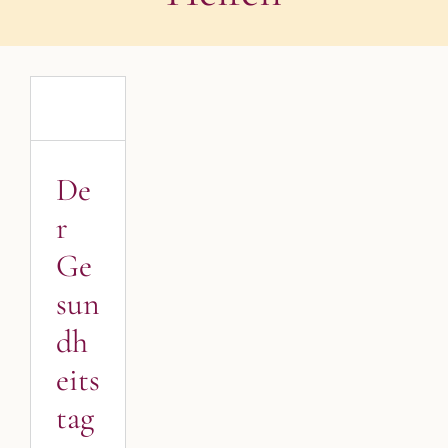
Gesundheitstag
2024
in
Kulmbach
Blog
De
Blogbeiträge
Kulmbach
r
Veranstaltungen
Ge
sun
dh
eits
tag