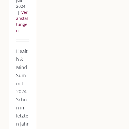
Juli
2024
|
Ver
anstal
tunge
n
Healt
h &
Mind
Sum
mit
2024
Scho
n im
letzte
n Jahr