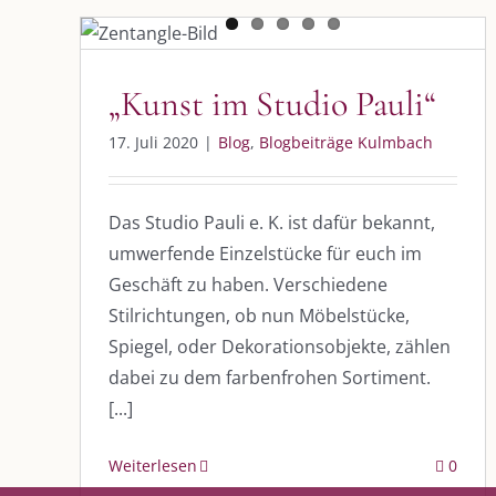
„Kunst im Studio Pauli“
Blog
Blogbeiträge Kulmbach
„Kunst im Studio Pauli“
DIE KULMBLOGGERA
AKTUELLE
17. Juli 2020
|
Blog
,
Blogbeiträge Kulmbach
Kulmbloggera
Immer die 
Anlass
Das Studio Pauli e. K. ist dafür bekannt,
Podcast
umwerfende Einzelstücke für euch im
Geschäft zu haben. Verschiedene
Kooperationen
AUS DEM
Stilrichtungen, ob nun Möbelstücke,
vkfk
Spiegel, oder Dekorationsobjekte, zählen
Im Dialog m
dabei zu dem farbenfrohen Sortiment.
Im Dialog m
Leistungen – Buchungen
Im Dialog m
[...]
Weiterlesen
0