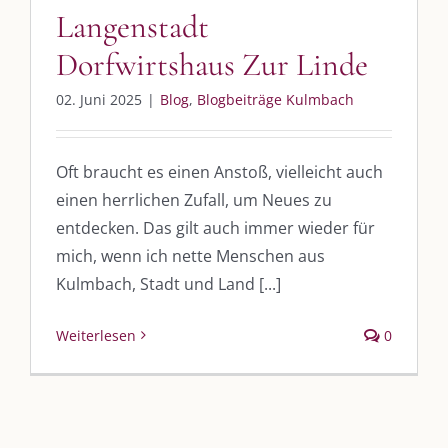
UNSERE HEIMAT KULMBACH
Langenstadt
Dorfwirtshaus Zur Linde
„Unser Kulmbach e. V.“
– Der Händlerzusammenschluss der Stadt
02. Juni 2025
|
Blog
,
Blogbeiträge Kulmbach
„Stadt Kulmbach“
– Offizielles Portal unserer Heimat
„Landratsamt Kulmbach“
– Wissenswertes in allen Belangen
Oft braucht es einen Anstoß, vielleicht auch
„
Lebenslust Akademie Kulmbach
“ – Mutmachergeschichten von
Mutbotschaftern
einen herrlichen Zufall, um Neues zu
entdecken. Das gilt auch immer wieder für
mich, wenn ich nette Menschen aus
Kulmbach, Stadt und Land [...]
Weiterlesen
0
©
2026 | Alle Rechte vorbehalten. |
Impressum
|
Datenschutz
|
Kontakt
Facebook
Instagram
Twitter
Pinterest
YouTube
Tiktok