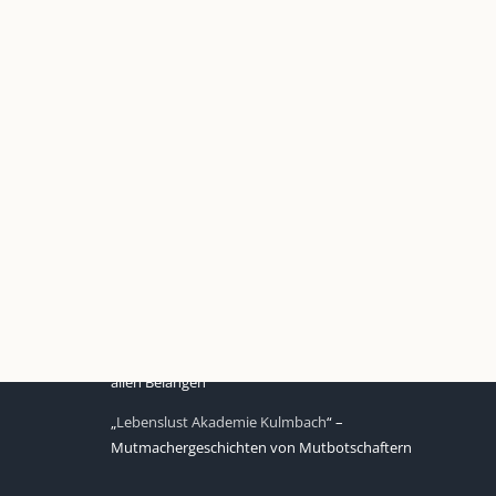
UNSERE HEIMAT KULMBACH
d über
„Unser Kulmbach e. V.“
– Der
Händlerzusammenschluss der Stadt
„Stadt Kulmbach“
– Offizielles Portal unserer
Heimat
„Landratsamt Kulmbach“
– Wissenswertes in
allen Belangen
„
Lebenslust Akademie Kulmbach
“ –
Mutmachergeschichten von Mutbotschaftern