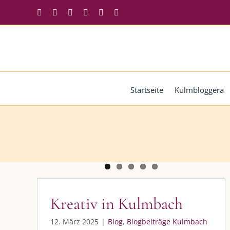
Zum
Facebook
Instagram
Twitter
Pinterest
YouTube
Tiktok
Inhalt
springen
Startseite
Kulmbloggera
Kreativ in Kulmbach
Blog
Blogbeiträge Kulmbach
Kreativ in Kulmbach
12. März 2025
|
Blog
,
Blogbeiträge Kulmbach