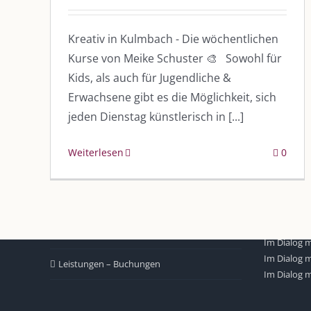
Kreativ in Kulmbach - Die wöchentlichen
Kurse von Meike Schuster 🎨 Sowohl für
Kids, als auch für Jugendliche &
Erwachsene gibt es die Möglichkeit, sich
DIE KULMBLOGGERA
AKTUELLE
jeden Dienstag künstlerisch in [...]
Kulmbloggera
Immer die 
Weiterlesen
0
Anlass
Podcast
Kooperationen
AUS DEM
vkfk
Im Dialog m
Im Dialog m
Leistungen – Buchungen
Im Dialog m