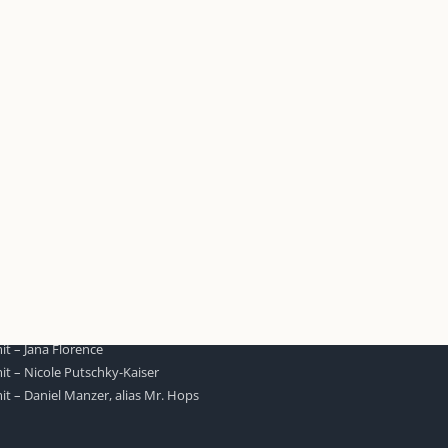
S
SO FINDEN WIR ZUSAMMEN!
passende Geschenkidee – für jeden
Am einfachsten bin ich per Mail un
WhatsApp zu erreichen.
Whatsapp:
0151-21182972
 BLOG
post@die-kulmbloggera.de
it – Jana Florence
it – Nicole Putschky-Kaiser
it – Daniel Manzer, alias Mr. Hops