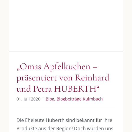
„Omas Apfelkuchen –
präsentiert von Reinhard und
SO FINDEN WIR ZUSAMMEN!
Petra HUBERTH“
Am einfachsten bin ich per Mail und über WhatsApp zu erreichen.
Blog
Blogbeiträge Kulmbach
Whatsapp:
0151-21182972
post@die-kulmbloggera.de
„Omas Apfelkuchen –
UNSERE HEIMAT KULMBACH
präsentiert von Reinhard
und Petra HUBERTH“
„Unser Kulmbach e. V.“
– Der Händlerzusammenschluss der Stadt
„Stadt Kulmbach“
– Offizielles Portal unserer Heimat
01. Juli 2020
|
Blog
,
Blogbeiträge Kulmbach
„Landratsamt Kulmbach“
– Wissenswertes in allen Belangen
„
Lebenslust Akademie Kulmbach
“ – Mutmachergeschichten von
Die Eheleute Huberth sind bekannt für ihre
Mutbotschaftern
Produkte aus der Region! Doch würden uns