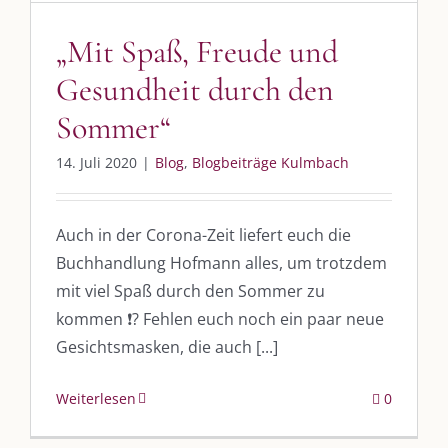
post@die-kulmbloggera.de
„Mit Spaß, Freude und
UNSERE HEIMAT KULMBACH
Gesundheit durch den
Sommer“
„Unser Kulmbach e. V.“
– Der Händlerzusammenschluss der Stadt
„Stadt Kulmbach“
– Offizielles Portal unserer Heimat
14. Juli 2020
|
Blog
,
Blogbeiträge Kulmbach
„Landratsamt Kulmbach“
– Wissenswertes in allen Belangen
Auch in der Corona-Zeit liefert euch die
„
Lebenslust Akademie Kulmbach
“ – Mutmachergeschichten von
Mutbotschaftern
Buchhandlung Hofmann alles, um trotzdem
mit viel Spaß durch den Sommer zu
kommen ❗️? Fehlen euch noch ein paar neue
Gesichtsmasken, die auch [...]
Weiterlesen
0
©
2026 | Alle Rechte vorbehalten. |
Impressum
|
Datenschutz
|
Kontakt