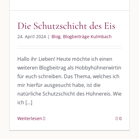
UNSERE HEIMAT KULMBACH
Die Schutzschicht des Eis
„Unser Kulmbach e. V.“
– Der Händlerzusammenschluss der Stadt
24. April 2024
|
Blog
,
Blogbeiträge Kulmbach
„Stadt Kulmbach“
– Offizielles Portal unserer Heimat
„Landratsamt Kulmbach“
– Wissenswertes in allen Belangen
Hallo ihr Lieben! Heute möchte ich einen
„
Lebenslust Akademie Kulmbach
“ – Mutmachergeschichten von
weiteren Blogbeitrag als Hobbyhühnerwirtin
Mutbotschaftern
für euch schreiben. Das Thema, welches ich
mir hierfür ausgesucht habe, ist die
natürliche Schutzschicht des Hühnereis. Wie
ich [...]
Weiterlesen
0
©
2026 | Alle Rechte vorbehalten. |
Impressum
|
Datenschutz
|
Kontakt