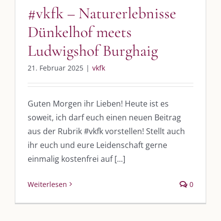
#vkfk – Naturerlebnisse
UNSERE HEIMAT KULMBACH
Dünkelhof meets
Ludwigshof Burghaig
„Unser Kulmbach e. V.“
– Der Händlerzusammenschluss der Stadt
21. Februar 2025
|
vkfk
„Stadt Kulmbach“
– Offizielles Portal unserer Heimat
„Landratsamt Kulmbach“
– Wissenswertes in allen Belangen
Guten Morgen ihr Lieben! Heute ist es
„
Lebenslust Akademie Kulmbach
“ – Mutmachergeschichten von
Mutbotschaftern
soweit, ich darf euch einen neuen Beitrag
aus der Rubrik #vkfk vorstellen! Stellt auch
ihr euch und eure Leidenschaft gerne
einmalig kostenfrei auf [...]
Weiterlesen
0
©
2026 | Alle Rechte vorbehalten. |
Impressum
|
Datenschutz
|
Kontakt