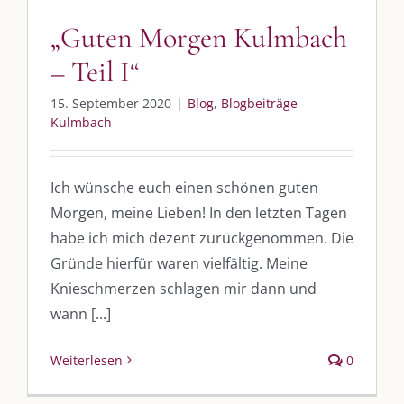
post@die-kulmbloggera.de
„Guten Morgen Kulmbach
– Teil I“
UNSERE HEIMAT KULMBACH
15. September 2020
|
Blog
,
Blogbeiträge
„Unser Kulmbach e. V.“
– Der Händlerzusammenschluss der Stadt
Kulmbach
„Stadt Kulmbach“
– Offizielles Portal unserer Heimat
„Landratsamt Kulmbach“
– Wissenswertes in allen Belangen
Ich wünsche euch einen schönen guten
Morgen, meine Lieben! In den letzten Tagen
„
Lebenslust Akademie Kulmbach
“ – Mutmachergeschichten von
Mutbotschaftern
habe ich mich dezent zurückgenommen. Die
Gründe hierfür waren vielfältig. Meine
Knieschmerzen schlagen mir dann und
wann [...]
Weiterlesen
0
©
2026 | Alle Rechte vorbehalten. |
Impressum
|
Datenschutz
|
Kontakt