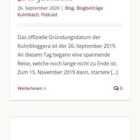
26. September 2020
|
Blog
,
Blogbeiträge
Kulmbach
,
Podcast
Das offizielle Gründungsdatum der
Kulmbloggera ist der 26. September 2019.
An diesem Tag begann eine spannende
DIE KULMBLOGGERA
Reise, welche noch lange nicht zu Ende ist.
Zum 15. November 2019 dann, startete [...]
Kulmbloggera
Podcast
Weiterlesen
0
Kooperationen
vkfk
Leistungen – Buchungen