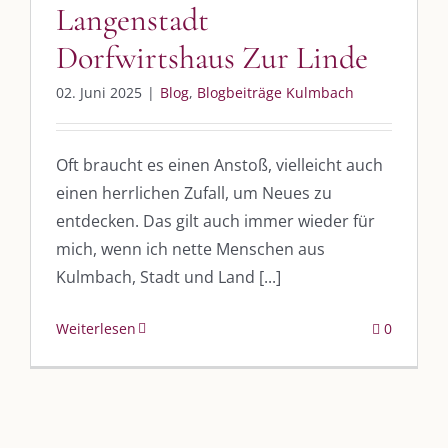
UNSERE HEIMAT KULMBACH
Langenstadt
Dorfwirtshaus Zur Linde
„Unser Kulmbach e. V.“
– Der Händlerzusammenschluss der Stadt
„Stadt Kulmbach“
– Offizielles Portal unserer Heimat
02. Juni 2025
|
Blog
,
Blogbeiträge Kulmbach
„Landratsamt Kulmbach“
– Wissenswertes in allen Belangen
Oft braucht es einen Anstoß, vielleicht auch
„
Lebenslust Akademie Kulmbach
“ – Mutmachergeschichten von
Mutbotschaftern
einen herrlichen Zufall, um Neues zu
entdecken. Das gilt auch immer wieder für
mich, wenn ich nette Menschen aus
Kulmbach, Stadt und Land [...]
Weiterlesen
0
©
2026 | Alle Rechte vorbehalten. |
Impressum
|
Datenschutz
|
Kontakt
Facebook
Instagram
Twitter
Pinterest
YouTube
Tiktok