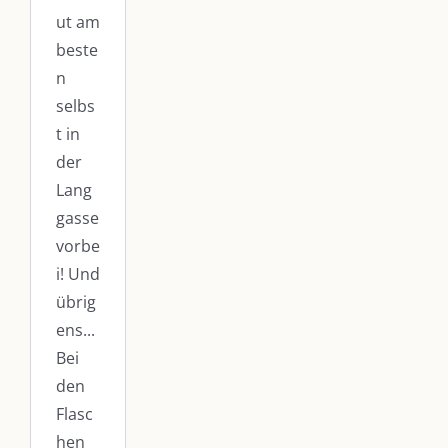
ut am
beste
n
selbs
t in
der
Lang
gasse
vorbe
i! Und
übrig
ens...
Bei
den
Flasc
hen