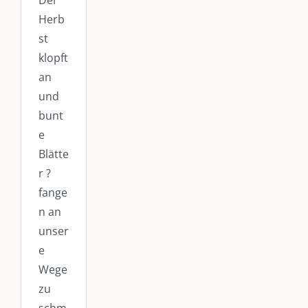
Der
Herb
st
klopft
an
und
bunt
e
Blätte
r ?
fange
n an
unser
e
Wege
zu