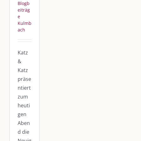
Blogb
eiträg
e
Kulmb
ach
Katz
&
Katz
präse
ntiert
zum
heuti
gen
Aben
d die
Neuig