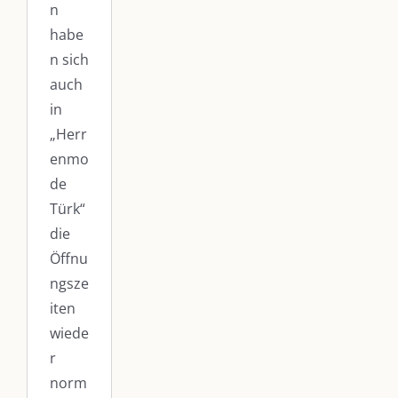
n
habe
n sich
auch
in
„Herr
enmo
de
Türk“
die
Öffnu
ngsze
iten
wiede
r
norm