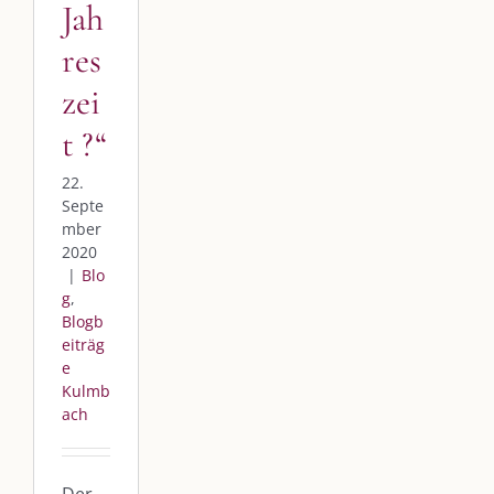
Jah
res
zei
t ?“
22.
Septe
mber
2020
|
Blo
g
,
Blogb
eiträg
e
Kulmb
ach