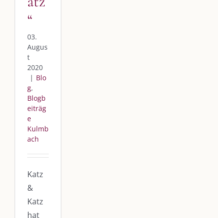
atz
“
03.
Augus
t
2020
|
Blo
g
,
Blogb
eiträg
e
Kulmb
ach
Katz
&
Katz
hat