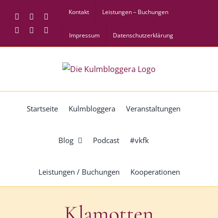
Zum
Kontakt
Leistungen – Buchungen
Facebook
Instagram
Twitter
Inhalt
Pinterest
YouTube
Tiktok
springen
Impressum
Datenschutzerklärung
Startseite
Kulmbloggera
Veranstaltungen
Blog
Podcast
#vkfk
Leistungen / Buchungen
Kooperationen
Klamotten