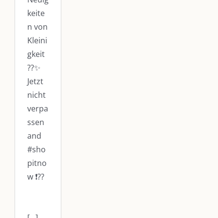
keite
n von
Kleini
gkeit
??✨
Jetzt
nicht
verpa
ssen
and
#sho
pitno
w ❗️??
[...]