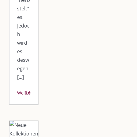
"herb
stelt"
es.
Jedoc
h
wird
es
desw
egen
[...]
Weiterlesen
0
„Der
Post
von