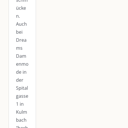
schm
ücke
n.
Auch
bei
Drea
ms
Dam
enmo
de in
der
Spital
gasse
1 in
Kulm
bach