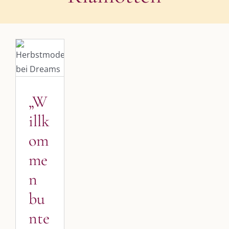
„Willkommen
bunte
Jahreszeit
?“
Blog
„W
Blogbeiträge
Kulmbach
illk
om
me
n
bu
nte