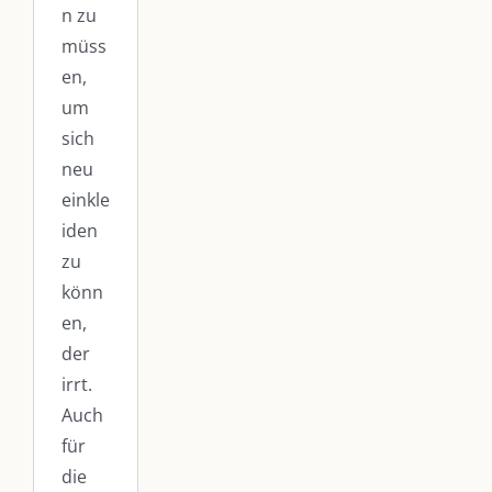
n zu
müss
en,
um
sich
neu
einkle
iden
zu
könn
en,
DIE
AKTUELLES
SO
UNSERE
der
KULMBLOGGERA
FINDEN
HEIMAT
WIR
KULMBACH
irrt.
Immer die
ZUSAMMEN!
Kulmbloggera
passende
Auch
„Unser
Geschenkidee
für
Am
Podcast
Kulmbach e.
– für jeden
die
einfachsten
V.“
– Der
Anlass