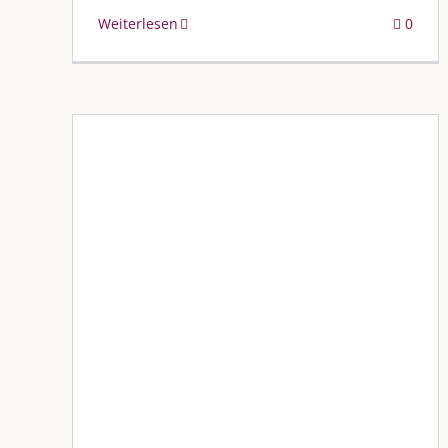
Weiterlesen
0
„Die Sinnemeisterei feiert ihr
erstes Jubiläum“
Blog
Blogbeiträge Kulmbach