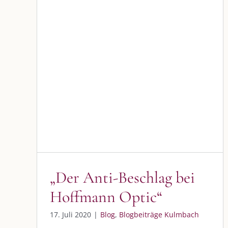
„Der Anti-Beschlag bei
Hoffmann Optic“
Blog
Blogbeiträge Kulmbach
„Der Anti-Beschlag bei
Hoffmann Optic“
DIE KULMBLOGGERA
AKTUELLE
17. Juli 2020
|
Blog
,
Blogbeiträge Kulmbach
Kulmbloggera
Immer die 