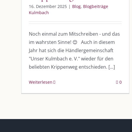
16. Dezember 2025
|
Blog
,
Blogbeiträge
Kulmbach
Noch einmal zum Mitschreiben - und das
im wahrsten Sinne! 😊 Auch in diesem
DIE KULMBLOGGERA
AKTUELLE
Jahr hat sich die Händlergemeinschaft
"Unser Kulmbach e. V." wieder für den
Kulmbloggera
Immer die 
beliebten Krippenweg entschieden. [...]
Anlass
Podcast
Weiterlesen
0
Kooperationen
AUS DEM
vkfk
Im Dialog m
Im Dialog m
Leistungen – Buchungen
Im Dialog m