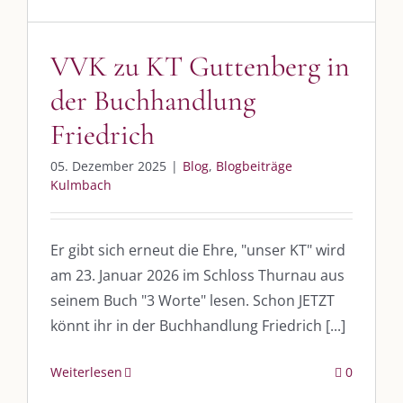
post@die-kulmbloggera.de
VVK zu KT Guttenberg in
UNSERE HEIMAT KULMBACH
der Buchhandlung
Friedrich
„Unser Kulmbach e. V.“
– Der Händlerzusammenschluss der Stadt
„Stadt Kulmbach“
– Offizielles Portal unserer Heimat
05. Dezember 2025
|
Blog
,
Blogbeiträge
Kulmbach
„Landratsamt Kulmbach“
– Wissenswertes in allen Belangen
„
Lebenslust Akademie Kulmbach
“ – Mutmachergeschichten von
Mutbotschaftern
Er gibt sich erneut die Ehre, "unser KT" wird
am 23. Januar 2026 im Schloss Thurnau aus
seinem Buch "3 Worte" lesen. Schon JETZT
könnt ihr in der Buchhandlung Friedrich [...]
Weiterlesen
0
©
2026 | Alle Rechte vorbehalten. |
Impressum
|
Datenschutz
|