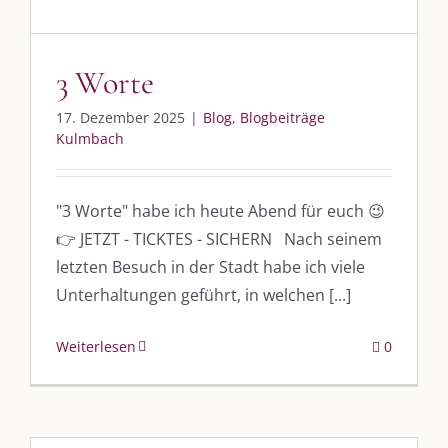
3 Worte
17. Dezember 2025
|
Blog
,
Blogbeiträge
Kulmbach
DIE KULMBLOGGERA
"3 Worte" habe ich heute Abend für euch 😉
👉 JETZT - TICKTES - SICHERN Nach seinem
Kulmbloggera
letzten Besuch in der Stadt habe ich viele
Podcast
Unterhaltungen geführt, in welchen [...]
Kooperationen
Weiterlesen
0
vkfk
Leistungen – Buchungen