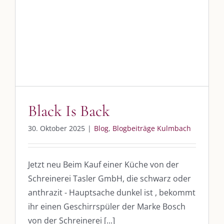
Black Is Back
Blog
Blogbeiträge Kulmbach
DIE KULMBLOGGERA
Kulmbloggera
Podcast
Black Is Back
Kooperationen
30. Oktober 2025
|
Blog
,
Blogbeiträge Kulmbach
vkfk
Leistungen – Buchungen
Jetzt neu Beim Kauf einer Küche von der
Schreinerei Tasler GmbH, die schwarz oder
anthrazit - Hauptsache dunkel ist , bekommt
AKTUELLES
ihr einen Geschirrspüler der Marke Bosch
von der Schreinerei [...]