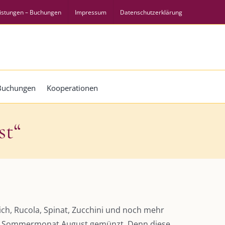
istungen – Buchungen
Impressum
Datenschutzerklärung
 Buchungen
Kooperationen
st“
tich, Rucola, Spinat, Zucchini und noch mehr
den Sommermonat August gemünzt. Denn diese