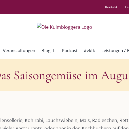
Kontakt
Le
Veranstaltungen
Blog
Podcast
#vkfk
Leistungen /
as Saisongemüse im Augu
llensellerie, Kohlrabi, Lauchzwiebeln, Mais, Radieschen, Ret
n vieler Restaurants, oder aber in den Kochbüchern auf 