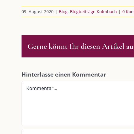
09. August 2020
|
Blog
,
Blogbeiträge Kulmbach
|
0 Ko
Gerne könnt Ihr diesen Artikel auc
DIE KULMBLOGGERA
AKTUELLE
Hinterlasse einen Kommentar
Kulmbloggera
Immer die 
Kommentar
Anlass
Podcast
Kooperationen
AUS DEM
vkfk
Im Dialog m