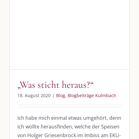
SO FINDEN WIR ZUSAMMEN!
Am einfachsten bin ich per Mail und über WhatsApp zu erreichen.
„Was sticht heraus?“
Whatsapp:
0151-21182972
Blog
Blogbeiträge Kulmbach
post@die-kulmbloggera.de
UNSERE HEIMAT KULMBACH
„Was sticht heraus?“
„Unser Kulmbach e. V.“
– Der Händlerzusammenschluss der Stadt
„Stadt Kulmbach“
– Offizielles Portal unserer Heimat
18. August 2020
|
Blog
,
Blogbeiträge Kulmbach
„Landratsamt Kulmbach“
– Wissenswertes in allen Belangen
„
Lebenslust Akademie Kulmbach
“ – Mutmachergeschichten von
Ich habe mich einmal etwas umgehört, denn
Mutbotschaftern
ich wollte herausfinden, welche der Speisen
von Holger Griesenbrock im Imbiss am EKU-