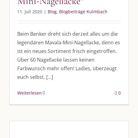
Mini-Nagellacke“
Leistungen – Buchungen
11. Juli 2020
|
Blog
,
Blogbeiträge Kulmbach
AKTUELLES
Beim Benker dreht sich derzeit alles um die
legendären Mavala-Mini-Nagellacke, denn es
Immer die passende Geschenkidee – für jeden Anlass
ist ein neues Sortiment frisch eingetroffen.
Über 60 Nagellacke lassen keinen
Farbwunsch mehr offen! Ladies, überzeugt
AUS DEM BLOG
euch selbst. [...]
Im Dialog mit – Jana Florence
Im Dialog mit – Nicole Putschky-Kaiser
Weiterlesen
0
Im Dialog mit – Daniel Manzer, alias Mr. Hops
SO FINDEN WIR ZUSAMMEN!
Am einfachsten bin ich per Mail und über WhatsApp zu erreichen.