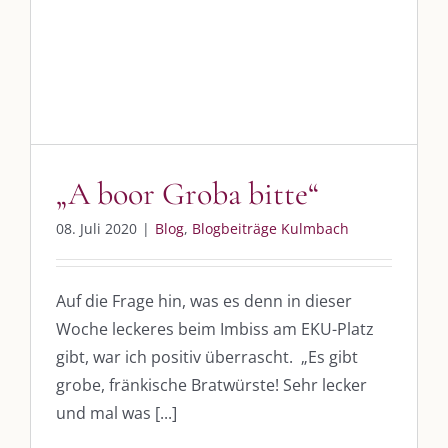
„A boor Groba bitte“
Whatsapp:
0151-21182972
Blog
Blogbeiträge Kulmbach
post@die-kulmbloggera.de
UNSERE HEIMAT KULMBACH
„A boor Groba bitte“
„Unser Kulmbach e. V.“
– Der Händlerzusammenschluss der Stadt
„Stadt Kulmbach“
– Offizielles Portal unserer Heimat
08. Juli 2020
|
Blog
,
Blogbeiträge Kulmbach
„Landratsamt Kulmbach“
– Wissenswertes in allen Belangen
Auf die Frage hin, was es denn in dieser
„
Lebenslust Akademie Kulmbach
“ – Mutmachergeschichten von
Mutbotschaftern
Woche leckeres beim Imbiss am EKU-Platz
gibt, war ich positiv überrascht. „Es gibt
grobe, fränkische Bratwürste! Sehr lecker
und mal was [...]