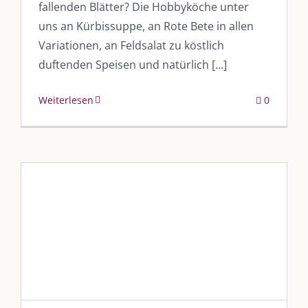
fallenden Blätter? Die Hobbyköche unter
uns an Kürbissuppe, an Rote Bete in allen
Variationen, an Feldsalat zu köstlich
duftenden Speisen und natürlich [...]
Weiterlesen
0
„Aktuell im Wochenmenü vom
Imbiss am EKU-Platz“
Blog
Blogbeiträge Kulmbach