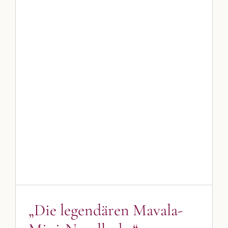
„Die legendären Mavala-Mini-
Nagellacke“
Blog
Blogbeiträge Kulmbach
DIE KULMBLOGGERA
Kulmbloggera
Podcast
Kooperationen
„Die legendären Mavala-
vkfk