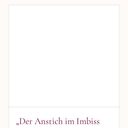
„Der Anstich im Imbiss am
EKU-Platz“
Blog
Blogbeiträge Kulmbach
„Der Anstich im Imbiss