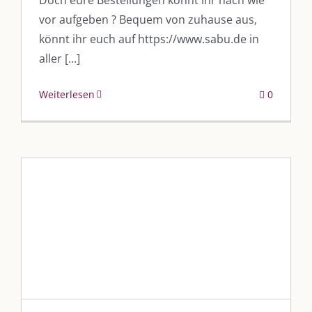
vor aufgeben ? Bequem von zuhause aus,
könnt ihr euch auf https://www.sabu.de in
aller [...]
Weiterlesen
0
„Noch immer präsent – der
Imbiss am EKU-Platz“
Blog
Blogbeiträge Kulmbach