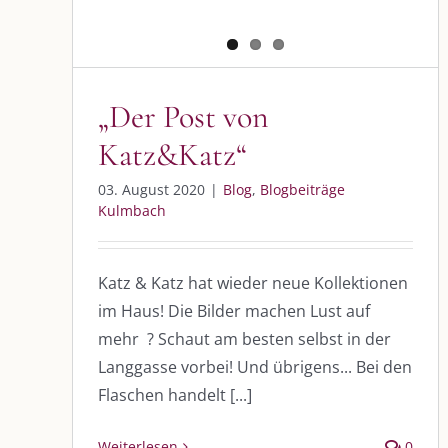
„Der Post von
Katz&Katz“
DIE KULMBLOGGERA
AKTUELLE
03. August 2020
|
Blog
,
Blogbeiträge
Kulmbloggera
Immer die 
Kulmbach
Anlass
Podcast
Katz & Katz hat wieder neue Kollektionen
Kooperationen
AUS DEM
im Haus! Die Bilder machen Lust auf
vkfk
mehr ? Schaut am besten selbst in der
Im Dialog m
Langgasse vorbei! Und übrigens... Bei den
Im Dialog m
Leistungen – Buchungen
Im Dialog m
Flaschen handelt [...]
Weiterlesen
0