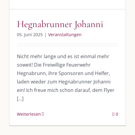
UNSERE HEIMAT KULMBACH
Hegnabrunner Johanni
„Unser Kulmbach e. V.“
– Der Händlerzusammenschluss der Stadt
05. Juni 2025
|
Veranstaltungen
„Stadt Kulmbach“
– Offizielles Portal unserer Heimat
„Landratsamt Kulmbach“
– Wissenswertes in allen Belangen
Nicht mehr lange und es ist einmal mehr
soweit! Die Freiwillige Feuerwehr
„
Lebenslust Akademie Kulmbach
“ – Mutmachergeschichten von
Mutbotschaftern
Hegnabrunn, ihre Sponsoren und Helfer,
laden wieder zum Hegnabrunner Johanni
ein! Ich freue mich schon darauf, dem Flyer
[...]
Weiterlesen
0
©
2026 | Alle Rechte vorbehalten. |
Impressum
|
Datenschutz
|
Kontakt