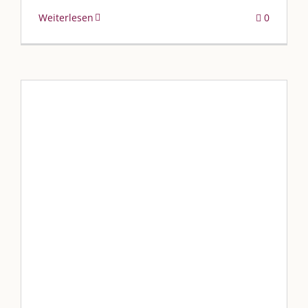
Weiterlesen
0
„ƒєяιєηαктιση ηυтzєη – ѕραß
нαвєη“
Blog
Blogbeiträge Kulmbach