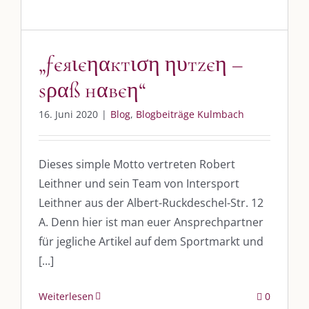
DIE KULMBLOGGERA
Kulmbloggera
„ƒєяιєηαктιση ηυтzєη –
Podcast
ѕραß нαвєη“
Kooperationen
16. Juni 2020
|
Blog
,
Blogbeiträge Kulmbach
vkfk
Leistungen – Buchungen
Dieses simple Motto vertreten Robert
Leithner und sein Team von Intersport
Leithner aus der Albert-Ruckdeschel-Str. 12
AKTUELLES
A. Denn hier ist man euer Ansprechpartner
für jegliche Artikel auf dem Sportmarkt und
Immer die passende Geschenkidee – für jeden Anlass
[...]
Weiterlesen
0
AUS DEM BLOG