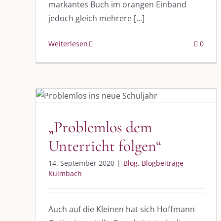
markantes Buch im orangen Einband
jedoch gleich mehrere [...]
Weiterlesen
0
„Problemlos dem Unterricht
folgen“
Blog
Blogbeiträge Kulmbach
„Problemlos dem
Unterricht folgen“
DIE KULMBLOGGERA
AKTUELLE
14. September 2020
|
Blog
,
Blogbeiträge
Kulmbloggera
Immer die 
Kulmbach
Anlass
Podcast
Auch auf die Kleinen hat sich Hoffmann
Kooperationen
AUS DEM