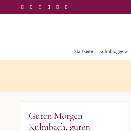
Zum
Facebook
Instagram
Twitter
Pinterest
YouTube
Tiktok
Inhalt
springen
Startseite
Kulmbloggera
Guten Morgen
Kulmbach, guten