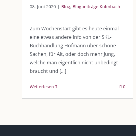
08. Juni 2020
|
Blog
,
Blogbeiträge Kulmbach
Zum Wochenstart gibt es heute einmal
eine etwas andere Info von der SKL-
Buchhandlung Hofmann über schöne
DIE KULMBLOGGERA
AKTUELLE
Sachen, für Alt, oder doch mehr Jung,
Kulmbloggera
welche man eigentlich nicht unbedingt
Immer die 
Anlass
braucht und [...]
Podcast
Weiterlesen
0
Kooperationen
AUS DEM
vkfk
Im Dialog m
Im Dialog m
Leistungen – Buchungen
Im Dialog m