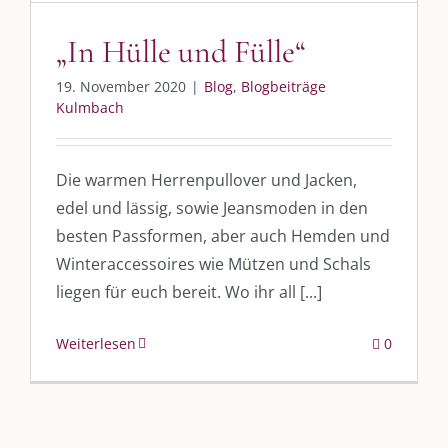
UNSERE HEIMAT KULMBACH
„In Hülle und Fülle“
„Unser Kulmbach e. V.“
– Der Händlerzusammenschluss der Stadt
19. November 2020
|
Blog
,
Blogbeiträge
„Stadt Kulmbach“
– Offizielles Portal unserer Heimat
Kulmbach
„Landratsamt Kulmbach“
– Wissenswertes in allen Belangen
Die warmen Herrenpullover und Jacken,
„
Lebenslust Akademie Kulmbach
“ – Mutmachergeschichten von
Mutbotschaftern
edel und lässig, sowie Jeansmoden in den
besten Passformen, aber auch Hemden und
Winteraccessoires wie Mützen und Schals
liegen für euch bereit. Wo ihr all [...]
Weiterlesen
0
©
2026 | Alle Rechte vorbehalten. |
Impressum
|
Datenschutz
|
Kontakt
Facebook
Instagram
Twitter
Pinterest
YouTube
Tiktok