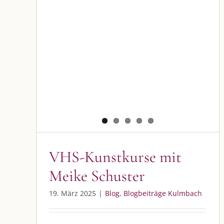
VHS-Kunstkurse mit Meike
Schuster
Blog
Blogbeiträge Kulmbach
VHS-Kunstkurse mit
Meike Schuster
DIE KULMBLOGGERA
AKTUELLE
19. März 2025
|
Blog
,
Blogbeiträge Kulmbach
Kulmbloggera
Immer die 
Anlass