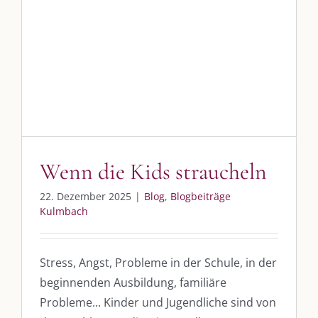
SO FINDEN WIR ZUSAMMEN!
Wenn die Kids straucheln
Blog
Blogbeiträge Kulmbach
Am einfachsten bin ich per Mail und über WhatsApp zu erreichen.
Whatsapp:
0151-21182972
post@die-kulmbloggera.de
Wenn die Kids straucheln
UNSERE HEIMAT KULMBACH
22. Dezember 2025
|
Blog
,
Blogbeiträge
„Unser Kulmbach e. V.“
– Der Händlerzusammenschluss der Stadt
Kulmbach
„Stadt Kulmbach“
– Offizielles Portal unserer Heimat
„Landratsamt Kulmbach“
– Wissenswertes in allen Belangen
Stress, Angst, Probleme in der Schule, in der
„
Lebenslust Akademie Kulmbach
“ – Mutmachergeschichten von
beginnenden Ausbildung, familiäre
Mutbotschaftern
Probleme... Kinder und Jugendliche sind von